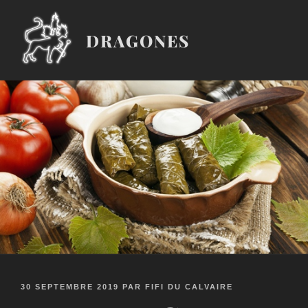
Aller
au
DRAGONES
contenu
principal
PUBLIÉ
30 SEPTEMBRE 2019
PAR
FIFI DU CALVAIRE
LE